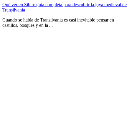
Qué ver en Sibiu: guía completa para descubrir la joya medieval de
Transilvania
Cuando se habla de Transilvania es casi inevitable pensar en
castillos, bosques y en la ...