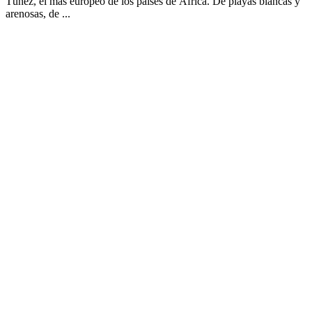
Túnez, el más europeo de los países de África. De playas blancas y
arenosas, de ...