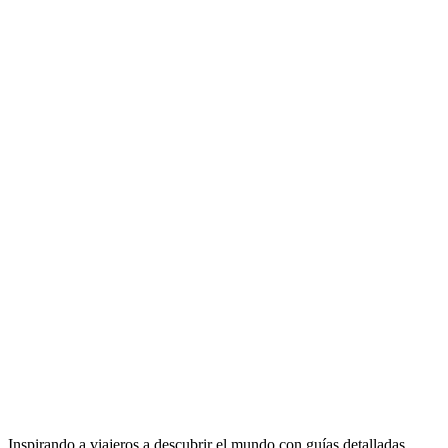
Inspirando a viajeros a descubrir el mundo con guías detalladas,