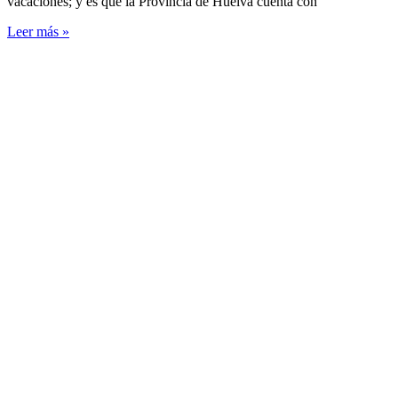
vacaciones; y es que la Provincia de Huelva cuenta con
Leer más »