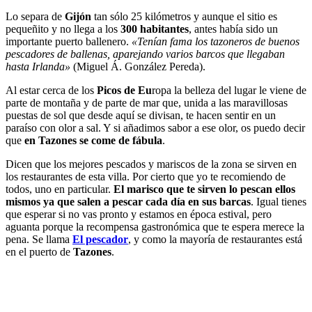
Lo separa de
Gijón
tan sólo 25 kilómetros y aunque el sitio es
pequeñito y no llega a los
300 habitantes
, antes había sido un
importante puerto ballenero.
«Tenían fama los tazoneros de buenos
pescadores de ballenas, aparejando varios barcos que llegaban
hasta Irlanda»
(Miguel Á. González Pereda).
Al estar cerca de los
Picos de Eu
ropa la belleza del lugar le viene de
parte de montaña y de parte de mar que, unida a las maravillosas
puestas de sol que desde aquí se divisan, te hacen sentir en un
paraíso con olor a sal. Y si añadimos sabor a ese olor, os puedo decir
que
en
Tazones
se come de fábula
.
Dicen que los mejores pescados y mariscos de la zona se sirven en
los restaurantes de esta villa. Por cierto que yo te recomiendo de
todos, uno en particular.
El marisco que te sirven lo pescan ellos
mismos ya que salen a pescar cada día en sus barcas
. Igual tienes
que esperar si no vas pronto y estamos en época estival, pero
aguanta porque la recompensa gastronómica que te espera merece la
pena. Se llama
El pescador
, y como la mayoría de restaurantes está
en el puerto de
Tazones
.