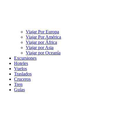
Viajar Por Europa
Viajar Por América
Viajar por África
Viajar por Asia
Viajar por Oceanía
Excursiones
Hoteles
Vuelos
Traslados
Cruceros
Tren
Guías