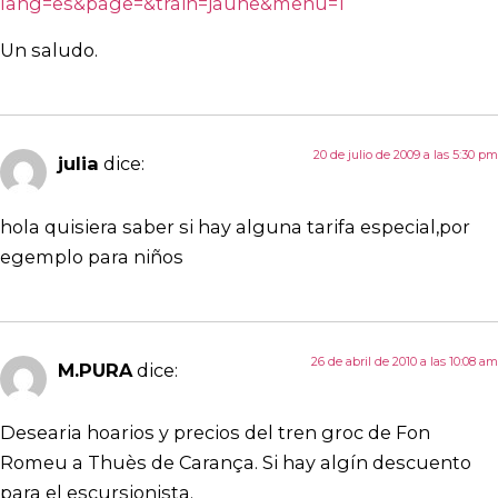
lang=es&page=&train=jaune&menu=1
Un saludo.
20 de julio de 2009 a las 5:30 pm
julia
dice:
hola quisiera saber si hay alguna tarifa especial,por
egemplo para niños
26 de abril de 2010 a las 10:08 am
M.PURA
dice:
Desearia hoarios y precios del tren groc de Fon
Romeu a Thuès de Carança. Si hay algín descuento
para el escursionista.