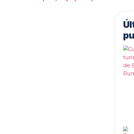
Úl
pu