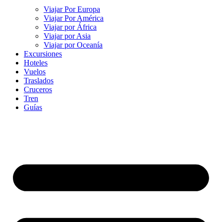
Viajar Por Europa
Viajar Por América
Viajar por África
Viajar por Asia
Viajar por Oceanía
Excursiones
Hoteles
Vuelos
Traslados
Cruceros
Tren
Guías