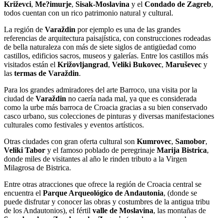
Križevci
,
Me?imurje
,
Sisak-Moslavina
y el
Condado de Zagreb
,
todos cuentan con un rico patrimonio natural y cultural.
La región de
Varaždin
por ejemplo es una de las grandes
referencias de arquitectura paisajística, con construcciones rodeadas
de bella naturaleza con más de siete siglos de antigüedad como
castillos, edificios sacros, museos y galerías. Entre los castillos más
visitados están el
Križovljangrad
,
Veliki Bukovec
,
Maruševec
y
las
termas de Varaždin
.
Para los grandes admiradores del arte Barroco, una visita por la
ciudad de
Varaždin
no caería nada mal, ya que es considerada
como la urbe más barroca de Croacia gracias a su bien conservado
casco urbano, sus colecciones de pinturas y diversas manifestaciones
culturales como festivales y eventos artísticos.
Otras ciudades con gran oferta cultural son
Kumrovec
,
Samobor
,
Veliki Tabor
y el famoso poblado de peregrinaje
Marija Bistrica
,
donde miles de visitantes al año le rinden tributo a la Virgen
Milagrosa de Bistrica.
Entre otras atracciones que ofrece la región de Croacia central se
encuentra el
Parque Arqueológico de Andautonia
, (donde se
puede disfrutar y conocer las obras y costumbres de la antigua tribu
de los Andautonios), el fértil
valle de
Moslavina
, las montañas de