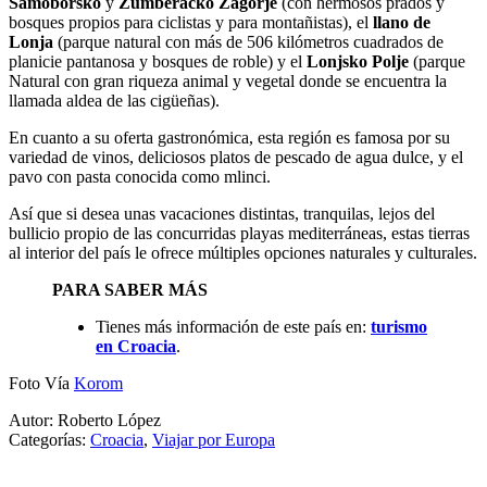
Samoborsko
y
Zumberacko Zagorje
(con hermosos prados y
bosques propios para ciclistas y para montañistas), el
llano de
Lonja
(parque natural con más de 506 kilómetros cuadrados de
planicie pantanosa y bosques de roble) y el
Lonjsko Polje
(parque
Natural con gran riqueza animal y vegetal donde se encuentra la
llamada aldea de las cigüeñas).
En cuanto a su oferta gastronómica, esta región es famosa por su
variedad de vinos, deliciosos platos de pescado de agua dulce, y el
pavo con pasta conocida como mlinci.
Así que si desea unas vacaciones distintas, tranquilas, lejos del
bullicio propio de las concurridas playas mediterráneas, estas tierras
al interior del país le ofrece múltiples opciones naturales y culturales.
PARA SABER MÁS
Tienes más información de este país en:
turismo
en Croacia
.
Foto Vía
Korom
Autor: Roberto López
Categorías:
Croacia
,
Viajar por Europa