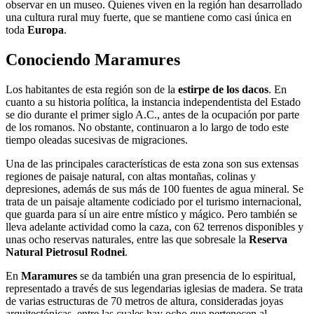
observar en un museo. Quienes viven en la región han desarrollado
una cultura rural muy fuerte, que se mantiene como casi única en
toda
Europa
.
Conociendo Maramures
Los habitantes de esta región son de la
estirpe de los dacos
. En
cuanto a su historia política, la instancia independentista del Estado
se dio durante el primer siglo A.C., antes de la ocupación por parte
de los romanos. No obstante, continuaron a lo largo de todo este
tiempo oleadas sucesivas de migraciones.
Una de las principales características de esta zona son sus extensas
regiones de paisaje natural, con altas montañas, colinas y
depresiones, además de sus más de 100 fuentes de agua mineral. Se
trata de un paisaje altamente codiciado por el turismo internacional,
que guarda para sí un aire entre místico y mágico. Pero también se
lleva adelante actividad como la caza, con 62 terrenos disponibles y
unas ocho reservas naturales, entre las que sobresale la
Reserva
Natural Pietrosul Rodnei
.
En
Maramures
se da también una gran presencia de lo espiritual,
representado a través de sus legendarias iglesias de madera. Se trata
de varias estructuras de 70 metros de altura, consideradas joyas
arquitectónicas, entre las cuales hay ocho que pertenecen al