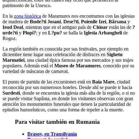
patrimonio de la Unesco.
En la
zona histórica
de Maramures nos encontramos con las iglesias
de madera de
Bude?ti
Josani
,
Dese?ti
,
Poienile Izei
,
Bârsana
y
Ieud Deal
, mientras que en el antiguo país de
Chioar
están las de
?
urde?ti
y
Plopi?
; y en
L?pu?
se halla la
Iglesia Arhangheli
de
Rogoz.
La región también es conocida por sus festivales, por ejemplo en
diciembre tiene lugar una celebración de disfraces en
Sighetu
Marmatiei
, una ciudad típica famosa por sus mercados y sus trajes
populares. Además está el
Museo de Maramures
, conocido por su
variedad de máscaras de carnaval.
El punto de partida de las excursiones está en
Baia Mare
, ciudad
reconocida por sus numerosos hoteles. Desde ahí se puede ir hacia
Surdesti
, donde se encuentra la iglesia más alta de la región, o si no
se puede visitar Sapânta, en donde los visitantes observan con gran
atención los monumentos funerales que tienen la particularidad de
epitafios humorísticos, como una forma de repeler a la muerte.
Para visitar también en Rumania
Brasov, en Transilvania