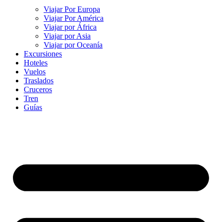
Viajar Por Europa
Viajar Por América
Viajar por África
Viajar por Asia
Viajar por Oceanía
Excursiones
Hoteles
Vuelos
Traslados
Cruceros
Tren
Guías