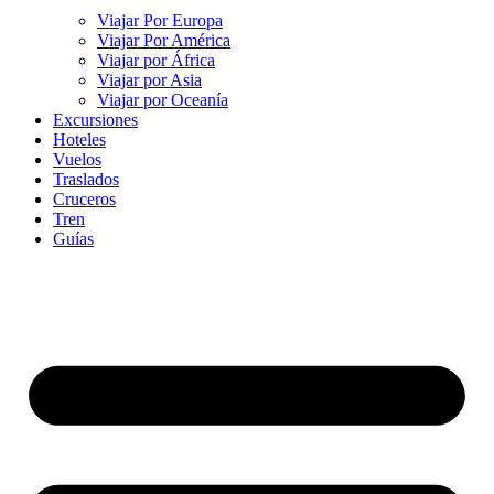
Viajar Por Europa
Viajar Por América
Viajar por África
Viajar por Asia
Viajar por Oceanía
Excursiones
Hoteles
Vuelos
Traslados
Cruceros
Tren
Guías