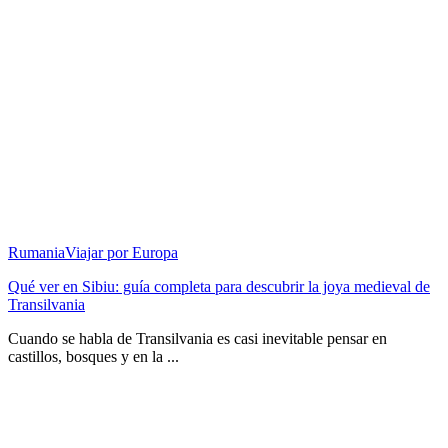
Rumania
Viajar por Europa
Qué ver en Sibiu: guía completa para descubrir la joya medieval de
Transilvania
Cuando se habla de Transilvania es casi inevitable pensar en
castillos, bosques y en la ...