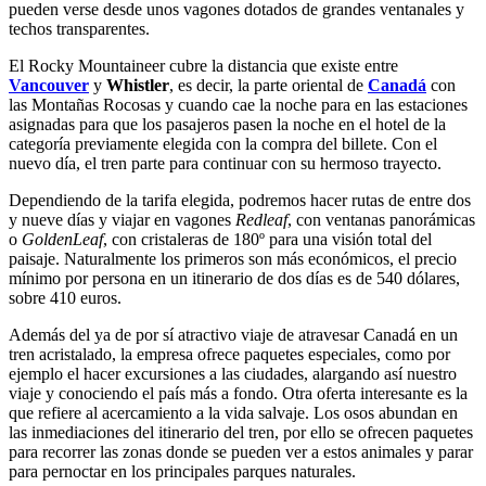
pueden verse desde unos vagones dotados de grandes ventanales y
techos transparentes.
El Rocky Mountaineer cubre la distancia que existe entre
Vancouver
y
Whistler
, es decir, la parte oriental de
Canadá
con
las Montañas Rocosas y cuando cae la noche para en las estaciones
asignadas para que los pasajeros pasen la noche en el hotel de la
categoría previamente elegida con la compra del billete. Con el
nuevo día, el tren parte para continuar con su hermoso trayecto.
Dependiendo de la tarifa elegida, podremos hacer rutas de entre dos
y nueve días y viajar en vagones
Redleaf
, con ventanas panorámicas
o
GoldenLeaf
, con cristaleras de 180º para una visión total del
paisaje. Naturalmente los primeros son más económicos, el precio
mínimo por persona en un itinerario de dos días es de 540 dólares,
sobre 410 euros.
Además del ya de por sí atractivo viaje de atravesar Canadá en un
tren acristalado, la empresa ofrece paquetes especiales, como por
ejemplo el hacer excursiones a las ciudades, alargando así nuestro
viaje y conociendo el país más a fondo. Otra oferta interesante es la
que refiere al acercamiento a la vida salvaje. Los osos abundan en
las inmediaciones del itinerario del tren, por ello se ofrecen paquetes
para recorrer las zonas donde se pueden ver a estos animales y parar
para pernoctar en los principales parques naturales.