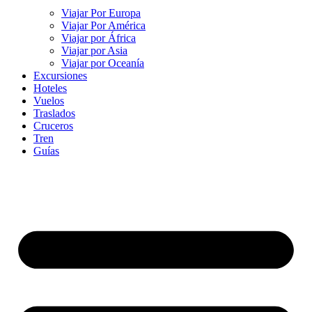
Viajar Por Europa
Viajar Por América
Viajar por África
Viajar por Asia
Viajar por Oceanía
Excursiones
Hoteles
Vuelos
Traslados
Cruceros
Tren
Guías