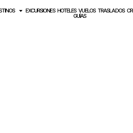
STINOS
EXCURSIONES
HOTELES
VUELOS
TRASLADOS
CR
GUÍAS
toresco mercado de P