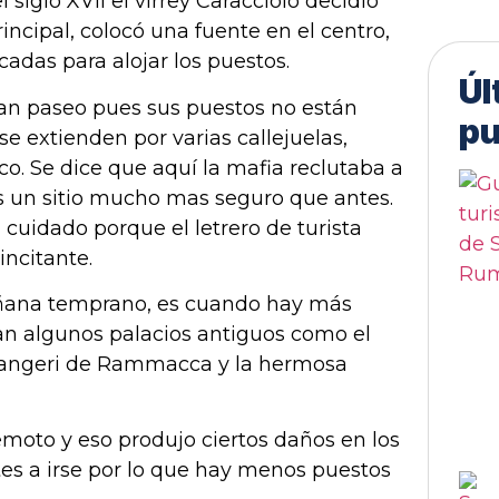
 siglo XVII el virrey Caracciolo decidió
incipal, colocó una fuente en el centro,
cadas para alojar los puestos.
Úl
gran paseo pues sus puestos no están
pu
e extienden por varias callejuelas,
o. Se dice que aquí la mafia reclutaba a
s un sitio mucho mas seguro que antes.
cuidado porque el letrero de turista
incitante.
mañana temprano, es cuando hay más
n algunos palacios antiguos como el
ilangeri de Rammacca y la hermosa
oto y eso produjo ciertos daños en los
tes a irse por lo que hay menos puestos