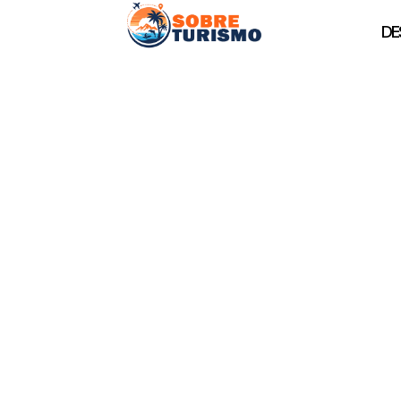
DE
Vucciria, el pin