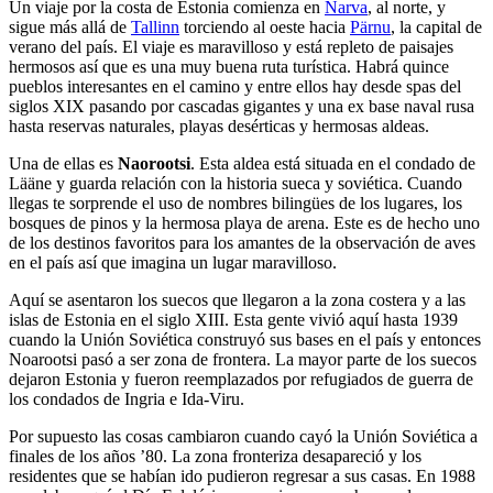
Un viaje por la costa de Estonia comienza en
Narva
, al norte, y
sigue más allá de
Tallinn
torciendo al oeste hacia
Pärnu
, la capital de
verano del país. El viaje es maravilloso y está repleto de paisajes
hermosos así que es una muy buena ruta turística. Habrá quince
pueblos interesantes en el camino y entre ellos hay desde spas del
siglos XIX pasando por cascadas gigantes y una ex base naval rusa
hasta reservas naturales, playas desérticas y hermosas aldeas.
Una de ellas es
Naorootsi
. Esta aldea está situada en el condado de
Lääne y guarda relación con la historia sueca y soviética. Cuando
llegas te sorprende el uso de nombres bilingües de los lugares, los
bosques de pinos y la hermosa playa de arena. Este es de hecho uno
de los destinos favoritos para los amantes de la observación de aves
en el país así que imagina un lugar maravilloso.
Aquí se asentaron los suecos que llegaron a la zona costera y a las
islas de Estonia en el siglo XIII. Esta gente vivió aquí hasta 1939
cuando la Unión Soviética construyó sus bases en el país y entonces
Noarootsi pasó a ser zona de frontera. La mayor parte de los suecos
dejaron Estonia y fueron reemplazados por refugiados de guerra de
los condados de Ingria e Ida-Viru.
Por supuesto las cosas cambiaron cuando cayó la Unión Soviética a
finales de los años ’80. La zona fronteriza desapareció y los
residentes que se habían ido pudieron regresar a sus casas. En 1988