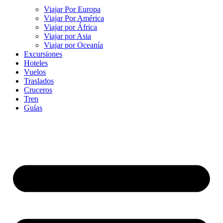
Viajar Por Europa
Viajar Por América
Viajar por África
Viajar por Asia
Viajar por Oceanía
Excursiones
Hoteles
Vuelos
Traslados
Cruceros
Tren
Guías