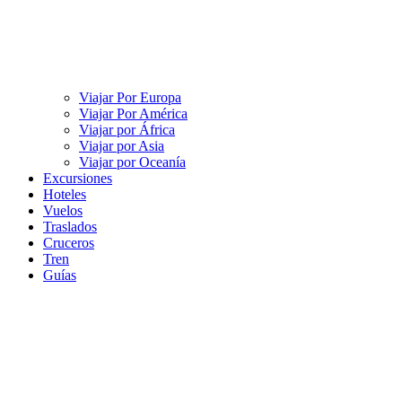
Viajar Por Europa
Viajar Por América
Viajar por África
Viajar por Asia
Viajar por Oceanía
Excursiones
Hoteles
Vuelos
Traslados
Cruceros
Tren
Guías