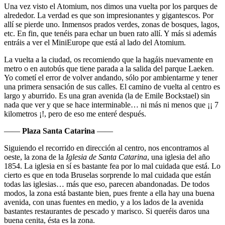
Una vez visto el Atomium, nos dimos una vuelta por los parques de
alrededor. La verdad es que son impresionantes y gigantescos. Por
allí se pierde uno. Inmensos prados verdes, zonas de bosques, lagos,
etc. En fin, que tenéis para echar un buen rato allí. Y más si además
entráis a ver el MiniEurope que está al lado del Atomium.
La vuelta a la ciudad, os recomiendo que la hagáis nuevamente en
metro o en autobús que tiene parada a la salida del parque Laeken.
Yo cometí el error de volver andando, sólo por ambientarme y tener
una primera sensación de sus calles. El camino de vuelta al centro es
largo y aburrido. Es una gran avenida (la de Emile Bockstael) sin
nada que ver y que se hace interminable… ni más ni menos que ¡¡ 7
kilometros ¡!, pero de eso me enteré después.
——
Plaza Santa Catarina
——
Siguiendo el recorrido en dirección al centro, nos encontramos al
oeste, la zona de la
Iglesia de Santa Catarina
, una iglesia del año
1854. La iglesia en sí es bastante fea por lo mal cuidada que está. Lo
cierto es que en toda Bruselas sorprende lo mal cuidada que están
todas las iglesias… más que eso, parecen abandonadas. De todos
modos, la zona está bastante bien, pues frente a ella hay una buena
avenida, con unas fuentes en medio, y a los lados de la avenida
bastantes restaurantes de pescado y marisco. Si queréis daros una
buena cenita, ésta es la zona.