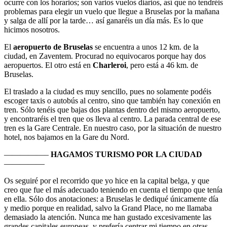
ocurre con los horarios; son varios vuelos diarios, así que no tendréis
problemas para elegir un vuelo que llegue a Bruselas por la mañana
y salga de allí por la tarde… así ganaréis un día más. Es lo que
hicimos nosotros.
El
aeropuerto de Bruselas
se encuentra a unos 12 km. de la
ciudad, en Zaventem. Procurad no equivocaros porque hay dos
aeropuertos. El otro está en
Charleroi
, pero está a 46 km. de
Bruselas.
El traslado a la ciudad es muy sencillo, pues no solamente podéis
escoger taxis o autobús al centro, sino que también hay conexión en
tren. Sólo tenéis que bajas dos plantas dentro del mismo aeropuerto,
y encontraréis el tren que os lleva al centro. La parada central de ese
tren es la Gare Centrale. En nuestro caso, por la situación de nuestro
hotel, nos bajamos en la Gare du Nord.
—————–
HAGAMOS TURISMO POR LA CIUDAD
—————
Os seguiré por el recorrido que yo hice en la capital belga, y que
creo que fue el más adecuado teniendo en cuenta el tiempo que tenía
en ella. Sólo dos anotaciones: a Bruselas le dediqué únicamente día
y medio porque en realidad, salvo la Grand Place, no me llamaba
demasiado la atención. Nunca me han gustado excesivamente las
grandes capitales europeas, y prefería centrar mi tiempo en otras