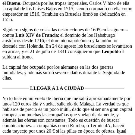
el Bueno
. Ocupada por las tropas imperiales, Carlos V hizo de ella
la capital de los Países Bajos en 1515, siendo coronado en ella como
emperador en 1516. También en Bruselas firmó su abdicación en
1555.
Siguieron siglos de crisis: las destrucciones de 1695 en las guerras
contra
Luis XIV de Francia
; el dominio de los Habsburgo
austríacos desde 1716; el dominio napoleónico y la unión no
deseada con Holanda. En 24 de agosto los bruselenses se levantaron
en armas, y el 21 de julio de 1831 consiguieron que
Leopoldo I
subiera al trono.
La capital fue ocupada por los alemanes en las dos guerras
mundiales, y además sufrió severos daños durante la Segunda de
ellas.
—————–
LLEGAR A LA CIUDAD
————————
Yo lo hice en un vuelo de Iberia que me salió aproximadamente por
unos 120 euros ida y vuelta, saliendo de Málaga. La verdad es que
hablaros de precio es un poco inútil, dado que al ser una gran capital
europea son muchas las compañías que vuelan diariamente, y
además las ofertas son constantes. Todo es cuestión de buscar
combinaciones… compañías como Rumbo, o TerminalA, hacen
cada trayecto por unos 20 € si las pillas en época de ofertas. Igual