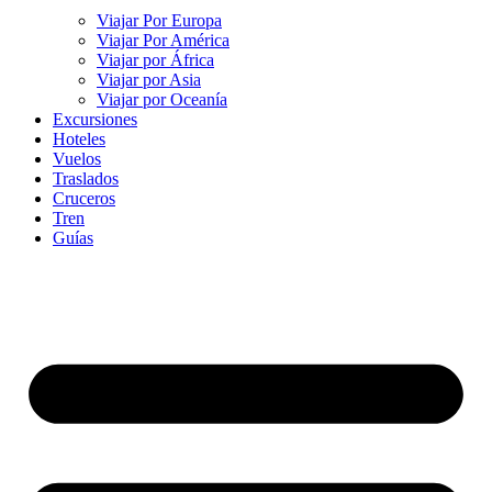
Viajar Por Europa
Viajar Por América
Viajar por África
Viajar por Asia
Viajar por Oceanía
Excursiones
Hoteles
Vuelos
Traslados
Cruceros
Tren
Guías