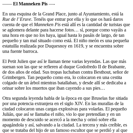
——
El Manneken Pis
—-
En una esquina de la Grand Place, junto al Ayuntamiento, está la
Rue de l’ Eruve
. Tenéis que entrar por ella y lo que os hará daros
cuenta de que el
Manneken Pis
está allí es la cantidad de turistas que
se aglomera delante para hacerse fotos… sí, porque como vayáis a
una hora en que no los haya, igual hasta lo pasáis de largo, de tan
pequeño y tan mal situado como está. El niño meón es una pequeña
estatuilla realizada por Duquesnoy en 1619, y se encuentra sobre
una fuente barroca.
El Petit Julien que así le llaman tiene varias leyendas. Las que más
suenan son las que se refieren al duque Godofredo II de Brabante,
de dos años de edad. Sus tropas luchaban contra Besthout, señor de
Grimbergen. Tan pequeño como era, lo colocaron en una cestita
colgado de un árbol mientras batallaban, y desde allí se dedicaba a
orinar sobre los muertos que iban cayendo a sus pies…
Otra segunda leyenda habla de la época en que Bruselas fue sitiada
por una potencia extranjera en el siglo XIV. En las murallas de la
ciudad colocaron unas cargas explosivas para volarlas. El pequeño
Julián, que así se llamaba el niño, vio lo que pretendían y en un
momento de descuido se acercó a la mecha y orinó sobre ella
apagándola y así, salvando a la ciudad. La tercera y más creíble, es
que se trataba del hijo de un famoso escultor que se perdió y al que