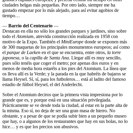
ciudades belgas más pequeñas. Por otro lado, siempre me ha
gustado empezar por lo más alejado, para así evitar agobios de
tiempo…
—
Barrio del Centenario
—
Destacan en ella no sólo los grandes parques y jardines, sino sobre
todo el
Atomium
, atrevida construcción realizada en 1958 con
motivo de la Expo. También el
MiniEurope
donde se exponen más
de 300 maquetas de los principales monumentos europeos; así como
el
parque de Laeken
en el que se encuentra, entre otros,
la torre
japonesa
, o la
capilla de Santa Ana
. Llegar allí es muy sencillo,
pues sólo tenéis que coger el metro; por apenas dos euros y en
menos de media hora estaréis a los pies del Atomium. La línea que
os lleva allí es la Verde; y la parada en la que habréis de bajaros se
llama Heysel. Sí, sí, para los futboleros… está al ladito del famoso
estadio de fútbol Heysel, el del Anderlecht.
Sobre el Atomium deciros que la primera vista impresiona por lo
grande que es, y porque está en una situación privilegiada.
Prácticamente se ve desde toda la ciudad, al estar en la parte alta de
la misma. Eso sí, no deja de ser una gran masa de hierro. No
obstante, y a pesar de que se podía subir bien a un pequeño museo
que hay, o a algunos de los restaurantes que hay en sus bolas, no lo
hice… y es que los precios son abusivos.