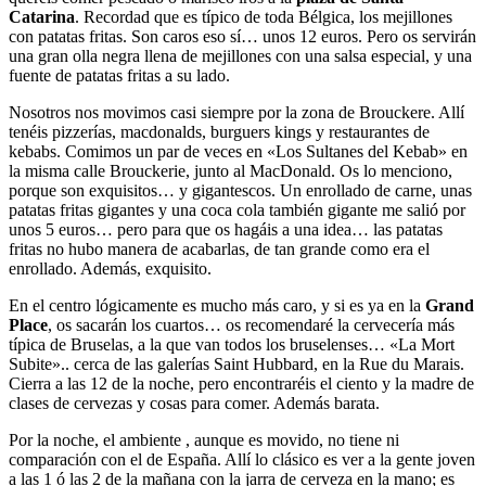
Catarina
. Recordad que es típico de toda Bélgica, los mejillones
con patatas fritas. Son caros eso sí… unos 12 euros. Pero os servirán
una gran olla negra llena de mejillones con una salsa especial, y una
fuente de patatas fritas a su lado.
Nosotros nos movimos casi siempre por la zona de Brouckere. Allí
tenéis pizzerías, macdonalds, burguers kings y restaurantes de
kebabs. Comimos un par de veces en «Los Sultanes del Kebab» en
la misma calle Brouckerie, junto al MacDonald. Os lo menciono,
porque son exquisitos… y gigantescos. Un enrollado de carne, unas
patatas fritas gigantes y una coca cola también gigante me salió por
unos 5 euros… pero para que os hagáis a una idea… las patatas
fritas no hubo manera de acabarlas, de tan grande como era el
enrollado. Además, exquisito.
En el centro lógicamente es mucho más caro, y si es ya en la
Grand
Place
, os sacarán los cuartos… os recomendaré la cervecería más
típica de Bruselas, a la que van todos los bruselenses… «La Mort
Subite».. cerca de las galerías Saint Hubbard, en la Rue du Marais.
Cierra a las 12 de la noche, pero encontraréis el ciento y la madre de
clases de cervezas y cosas para comer. Además barata.
Por la noche, el ambiente , aunque es movido, no tiene ni
comparación con el de España. Allí lo clásico es ver a la gente joven
a las 1 ó las 2 de la mañana con la jarra de cerveza en la mano; es