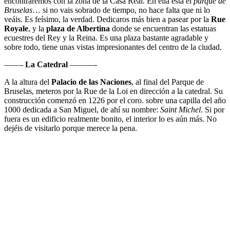
encontraremos con la zona de la Casa Real. En ella está el
parque de
Bruselas
… si no vais sobrado de tiempo, no hace falta que ni lo
veáis. Es feísimo, la verdad. Dedicaros más bien a pasear por la
Rue
Royale
, y la
plaza de Albertina
donde se encuentran las estatuas
ecuestres del Rey y la Reina. Es una plaza bastante agradable y
sobre todo, tiene unas vistas impresionantes del centro de la ciudad.
——-
La Catedral
———-
A la altura del
Palacio de las Naciones
, al final del Parque de
Bruselas, meteros por la Rue de la Loi en dirección a la catedral. Su
construcción comenzó en 1226 por el coro. sobre una capilla del año
1000 dedicada a San Miguel, de ahí su nombre:
Saint Michel
. Si por
fuera es un edificio realmente bonito, el interior lo es aún más. No
dejéis de visitarlo porque merece la pena.