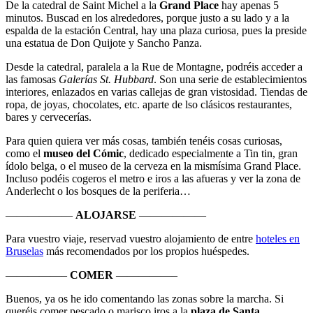
De la catedral de Saint Michel a la
Grand Place
hay apenas 5
minutos. Buscad en los alrededores, porque justo a su lado y a la
espalda de la estación Central, hay una plaza curiosa, pues la preside
una estatua de Don Quijote y Sancho Panza.
Desde la catedral, paralela a la Rue de Montagne, podréis acceder a
las famosas
Galerías St. Hubbard
. Son una serie de establecimientos
interiores, enlazados en varias callejas de gran vistosidad. Tiendas de
ropa, de joyas, chocolates, etc. aparte de lso clásicos restaurantes,
bares y cervecerías.
Para quien quiera ver más cosas, también tenéis cosas curiosas,
como el
museo del Cómic
, dedicado especialmente a Tin tin, gran
ídolo belga, o el museo de la cerveza en la mismísima Grand Place.
Incluso podéis cogeros el metro e iros a las afueras y ver la zona de
Anderlecht o los bosques de la periferia…
——————
ALOJARSE
——————
Para vuestro viaje, reservad vuestro alojamiento de entre
hoteles en
Bruselas
más recomendados por los propios huéspedes.
—————–
COMER
—————–
Buenos, ya os he ido comentando las zonas sobre la marcha. Si
queréis comer pescado o marisco iros a la
plaza de Santa