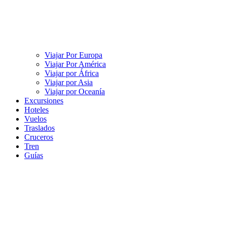
Viajar Por Europa
Viajar Por América
Viajar por África
Viajar por Asia
Viajar por Oceanía
Excursiones
Hoteles
Vuelos
Traslados
Cruceros
Tren
Guías