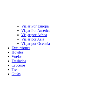
Viajar Por Europa
Viajar Por América
Viajar por África
Viajar por Asia
Viajar por Oceanía
Excursiones
Hoteles
Vuelos
Traslados
Cruceros
Tren
Guías