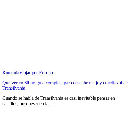
Rumania
Viajar por Europa
Qué ver en Sibiu: guía completa para descubrir la joya medieval de
Transilvania
Cuando se habla de Transilvania es casi inevitable pensar en
castillos, bosques y en la ...