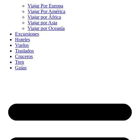
Viajar Por Europa
Viajar Por América
Viajar por África
Viajar por Asia
Viajar por Oceanía
Excursiones
Hoteles
Vuelos
Traslados
Cruceros
Tren
Guías