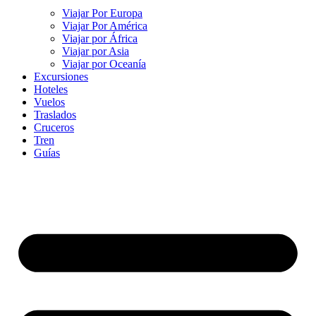
Viajar Por Europa
Viajar Por América
Viajar por África
Viajar por Asia
Viajar por Oceanía
Excursiones
Hoteles
Vuelos
Traslados
Cruceros
Tren
Guías