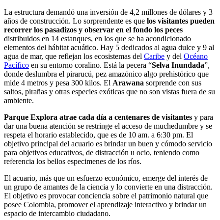
La estructura demandó una inversión de 4,2 millones de dólares y 3
años de construcción. Lo sorprendente es que
los visitantes pueden
recorrer los pasadizos y observar en el fondo los peces
distribuidos en 14 estanques, en los que se ha acondicionado
elementos del hábitat acuático. Hay 5 dedicados al agua dulce y 9 al
agua de mar, que reflejan los ecosistemas del
Caribe
y del
Océano
Pacífico
en su entorno coralino. Está la pecera “
Selva Inundada
”,
donde deslumbra el pirarucú, pez amazónico algo prehistórico que
mide 4 metros y pesa 300 kilos. El
Arawana
sorprende con sus
saltos, pirañas y otras especies exóticas que no son vistas fuera de su
ambiente.
Parque Explora atrae cada día a centenares de visitantes
y para
dar una buena atención se restringe el acceso de muchedumbre y se
respeta el horario establecido, que es de 10 am. a 6:30 pm. El
objetivo principal del acuario es brindar un buen y cómodo servicio
para objetivos educativos, de distracción u ocio, teniendo como
referencia los bellos especimenes de los ríos.
El acuario, más que un esfuerzo económico, emerge del interés de
un grupo de amantes de la ciencia y lo convierte en una distracción.
El objetivo es provocar conciencia sobre el patrimonio natural que
posee Colombia, promover el aprendizaje interactivo y brindar un
espacio de intercambio ciudadano.