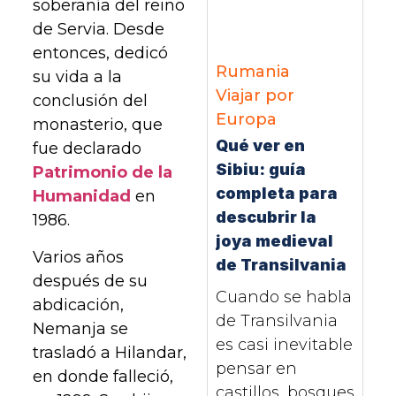
soberanía del reino
de Servia. Desde
entonces, dedicó
Rumania
su vida a la
Viajar por
conclusión del
Europa
monasterio, que
Qué ver en
fue declarado
Sibiu: guía
Patrimonio de la
completa para
Humanidad
en
descubrir la
1986.
joya medieval
Varios años
de Transilvania
después de su
Cuando se habla
abdicación,
de Transilvania
Nemanja se
es casi inevitable
trasladó a Hilandar,
pensar en
en donde falleció,
castillos, bosques