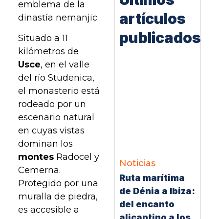
emblema de la
artículos
dinastía nemanjic.
publicados
Situado a 11
kilómetros de
Usce
, en el valle
del río Studenica,
el monasterio está
rodeado por un
escenario natural
en cuyas vistas
dominan los
montes
Radocel y
Noticias
Cemerna.
Ruta marítima
Protegido por una
de Dénia a Ibiza:
muralla de piedra,
del encanto
es accesible a
alicantino a los