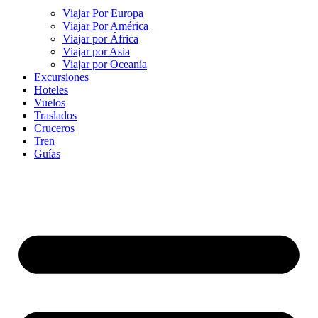
Viajar Por Europa
Viajar Por América
Viajar por África
Viajar por Asia
Viajar por Oceanía
Excursiones
Hoteles
Vuelos
Traslados
Cruceros
Tren
Guías