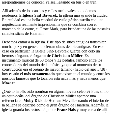
arrepentiremos de conocer, ya sea llegando en bus o en tren.
Allí además de los canales y calles medievales no podemos
perdernos la
Iglesia Sint-Bavorek
, la iglesia más grande la ciudad.
En realidad es una bella catedral de estilo
gótico tardío
con una
arquitectura realmente impresionante que se combina con el
marcado de la carne, el Grote Mark, para brindar una de las postales
características de Haarlem.
Debemos entrar a la iglesia. Este tipo de sitios antiguos transmiten
mucha paz y en general encierran obras de arte antiguas. En este
caso en particular, la iglesia Sint- Bavorek guarda con celo un
hermoso órgano, el
órgano de Christiaan Müller
. Es un
instrumento musical de 60 tonos y 32 pedales, famoso entre los
conocedores del mundo de la música ya que al momento de su
construcción era el órgano de mayor tamaño (hablo del año 1738),
hoy es aún el
más ornamentado
que existe en el mundo y entre los
músicos famosos que lo tocaron está nada más y nada menos que
Mozart
.
¿Qué lo habéis oído nombrar en alguna novela célebre? Pues sí, no
os equivocáis, del órgano de Christiaan Müller aparece una
referencia en
Moby Dick
de Herman Melville cuando el interior de
la ballena se describe como el gran órgano de Haarlem. Además, la
iglesia guarda los restos del pintor
Franz Hals
y muy cerca de allí