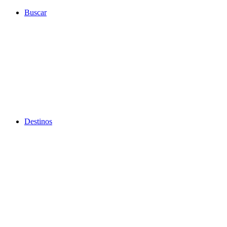
Ir
Buscar
al
contenido
Destinos