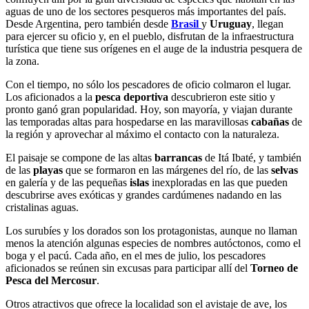
aguas de uno de los sectores pesqueros más importantes del país.
Desde Argentina, pero también desde
Brasil
y
Uruguay
, llegan
para ejercer su oficio y, en el pueblo, disfrutan de la infraestructura
turística que tiene sus orígenes en el auge de la industria pesquera de
la zona.
Con el tiempo, no sólo los pescadores de oficio colmaron el lugar.
Los aficionados a la
pesca deportiva
descubrieron este sitio y
pronto ganó gran popularidad. Hoy, son mayoría, y viajan durante
las temporadas altas para hospedarse en las maravillosas
cabañas
de
la región y aprovechar al máximo el contacto con la naturaleza.
El paisaje se compone de las altas
barrancas
de Itá Ibaté, y también
de las
playas
que se formaron en las márgenes del río, de las
selvas
en galería y de las pequeñas
islas
inexploradas en las que pueden
descubrirse aves exóticas y grandes cardúmenes nadando en las
cristalinas aguas.
Los surubíes y los dorados son los protagonistas, aunque no llaman
menos la atención algunas especies de nombres autóctonos, como el
boga y el pacú. Cada año, en el mes de julio, los pescadores
aficionados se reúnen sin excusas para participar allí del
Torneo de
Pesca del Mercosur
.
Otros atractivos que ofrece la localidad son el avistaje de ave, los