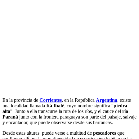
En la provincia de
Corrientes
, en la República
Argentina
, existe
una localidad llamada
Itá Ibaté
, cuyo nombre significa “
piedra
alta
”. Junto a ella transcurre la ruta de los ríos, y el cauce del
río
Paraná
junto con la frontera paraguaya son parte del paisaje, salvaje
y encantador, que puede observarse desde sus barrancas.
Desde estas alturas, puede verse a multitud de
pescadores
que
confluyen allí por la gran diversidad de especies que habitan en las