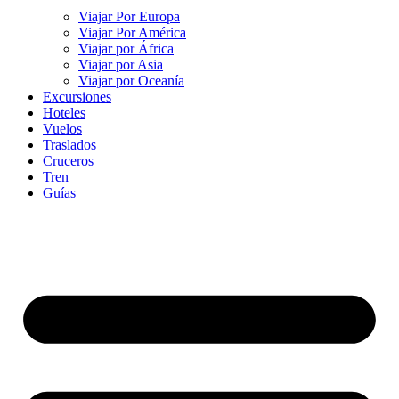
Viajar Por Europa
Viajar Por América
Viajar por África
Viajar por Asia
Viajar por Oceanía
Excursiones
Hoteles
Vuelos
Traslados
Cruceros
Tren
Guías