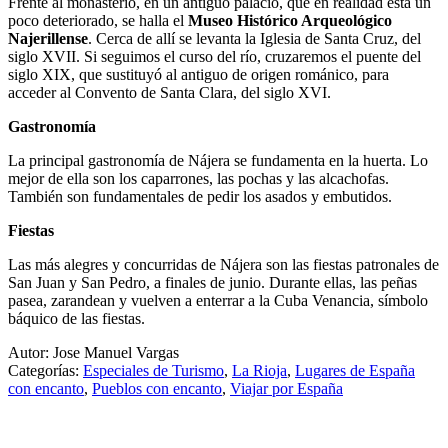
Frente al monasterio, en un antiguo palacio, que en realidad está un
poco deteriorado, se halla el
Museo Histórico Arqueológico
Najerillense
. Cerca de allí se levanta la Iglesia de Santa Cruz, del
siglo XVII. Si seguimos el curso del río, cruzaremos el puente del
siglo XIX, que sustituyó al antiguo de origen románico, para
acceder al Convento de Santa Clara, del siglo XVI.
Gastronomía
La principal gastronomía de Nájera se fundamenta en la huerta. Lo
mejor de ella son los caparrones, las pochas y las alcachofas.
También son fundamentales de pedir los asados y embutidos.
Fiestas
Las más alegres y concurridas de Nájera son las fiestas patronales de
San Juan y San Pedro, a finales de junio. Durante ellas, las peñas
pasea, zarandean y vuelven a enterrar a la Cuba Venancia, símbolo
báquico de las fiestas.
Autor: Jose Manuel Vargas
Categorías:
Especiales de Turismo
,
La Rioja
,
Lugares de España
con encanto
,
Pueblos con encanto
,
Viajar por España