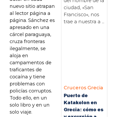
del nombre de la
nuevo sitio atrapan
ciudad, «San
al lector página a
Francisco«, nos
página. Sánchez es
trae a nuestra a ...
apresado en una
cárcel paraguaya,
cruza fronteras
ilegalmente, se
aloja en
campamentos de
traficantes de
cocaína y tiene
problemas con
Cruceros
Grecia
policías corruptos.
Puerto de
Todo ello, en un
Katakolon en
solo libro y en un
Grecia: cómo es
solo viaje.
y excursión a