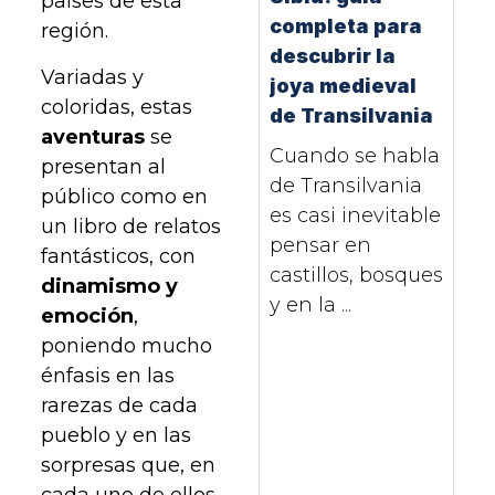
países de esta
completa para
región.
descubrir la
Variadas y
joya medieval
coloridas, estas
de Transilvania
aventuras
se
Cuando se habla
presentan al
de Transilvania
público como en
es casi inevitable
un libro de relatos
pensar en
fantásticos, con
castillos, bosques
dinamismo y
y en la ...
emoción
,
poniendo mucho
énfasis en las
rarezas de cada
pueblo y en las
sorpresas que, en
cada uno de ellos,