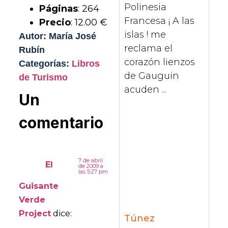
Polinesia
Páginas
: 264
Francesa ¡ A las
Precio
: 12.00 €
islas ! me
Autor: María José
reclama el
Rubín
corazón lienzos
Categorías:
Libros
de Gauguin
de Turismo
acuden ...
Un
comentario
7 de abril
El
de 2009 a
las 5:27 pm
Guisante
Verde
Project
dice:
Túnez