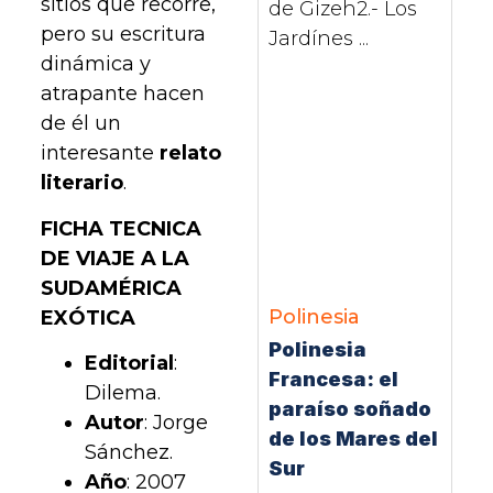
sitios que recorre,
de Gizeh2.- Los
pero su escritura
Jardínes ...
dinámica y
atrapante hacen
de él un
interesante
relato
literario
.
FICHA TECNICA
DE VIAJE A LA
SUDAMÉRICA
Polinesia
EXÓTICA
Polinesia
Editorial
:
Francesa: el
Dilema.
paraíso soñado
Autor
: Jorge
de los Mares del
Sánchez.
Sur
Año
: 2007