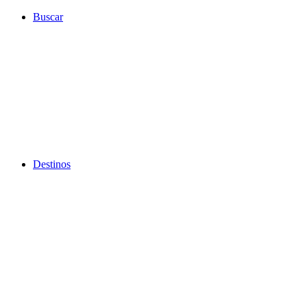
Ir
Buscar
al
contenido
Destinos