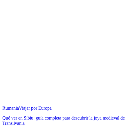
Rumania
Viajar por Europa
Qué ver en Sibiu: guía completa para descubrir la joya medieval de
Transilvania