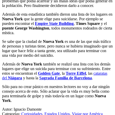
problemas que podía acarrear y las malas ideas que podía generar en
la población. Pero finalmente decidieron darlo a conocer.
Además de esta estadística también dieron una lista de los lugares en
Nueva York
que la gente elige para suicidarse. Por ejemplo se
pueden encontrar el
Empire State Building
,
Times Square
y el
puente George Washington
, todos monumentos rodeados de cierta
mística.
Se sabe que la ciudad de
Nueva York
es una de las que más tráfico
de personas y turistas tiene, pero nunca se hubiera imaginado que un
lugar que hace feliz a tanta gente, sea utilizado para terminar con
una vida por medio del suicidio.
Además de
Nueva York
también se realizó una lista con los demás
lugares que elige un suicida para terminar con su sufrimiento. Entre
estos se encuentran el
Golden Gate
, la
Torre Eiffel
, las
cataratas
del
Niágara
y hasta la
Sagrada Familia de Barcelona
.
Sólo para no crear pánico en nuestros lectores no voy a dar ningún
consejo acerca de esto. Sólo aclarar que la vida es muy bella como
para terminarla de golpe y más todavía en un lugar como
Nueva
York
.
Autor: Ignacio Damonte
Categorías:
Curiosidades
,
Estados Unidos
,
Viajar por América