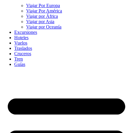
Viajar Por Europa
Viajar Por América
Viajar por África
Viajar por Asia
Viajar por Oceanía
Excursiones
Hoteles
Vuelos
Traslados
Cruceros
Tren
Guías