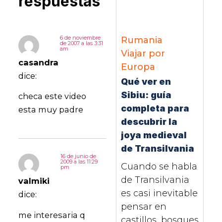
respuestas
6 de noviembre
Rumania
de 2007 a las 3:31
am
Viajar por
casandra
Europa
dice:
Qué ver en
Sibiu: guía
checa este video
completa para
esta muy padre
descubrir la
joya medieval
de Transilvania
16 de junio de
2009 a las 11:29
Cuando se habla
pm
de Transilvania
valmiki
es casi inevitable
dice:
pensar en
me interesaria q
castillos, bosques