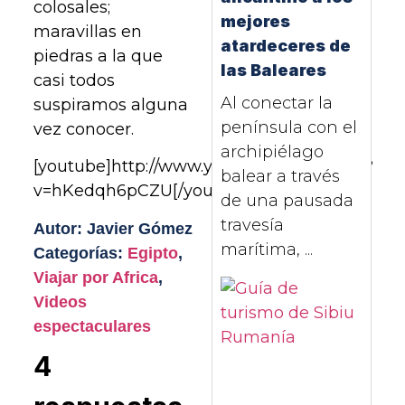
colosales;
mejores
maravillas en
atardeceres de
piedras a la que
las Baleares
casi todos
Al conectar la
suspiramos alguna
península con el
vez conocer.
archipiélago
[youtube]http://www.youtube.com/watch?
balear a través
v=hKedqh6pCZU[/youtube]
de una pausada
travesía
Autor: Javier Gómez
marítima, ...
Categorías:
Egipto
,
Viajar por Africa
,
Videos
espectaculares
4