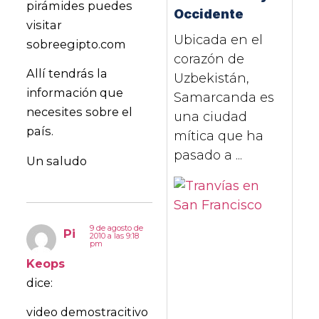
pirámides puedes
Occidente
visitar
Ubicada en el
sobreegipto.com
corazón de
Allí tendrás la
Uzbekistán,
información que
Samarcanda es
necesites sobre el
una ciudad
país.
mítica que ha
pasado a ...
Un saludo
9 de agosto de
Pi
2010 a las 9:18
pm
Keops
dice:
video demostracitivo