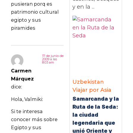
pusieran porq es
y en la ...
patrimonio cultural
egipto y sus
piramides
17 de junio de
2009 a las
8:03 am
Carmen
Márquez
Uzbekistan
dice:
Viajar por Asia
Samarcanda y la
Hola, Valmiki:
Ruta de la Seda:
Si te interesa
la ciudad
conocer más sobre
legendaria que
Egipto y sus
unió Oriente y