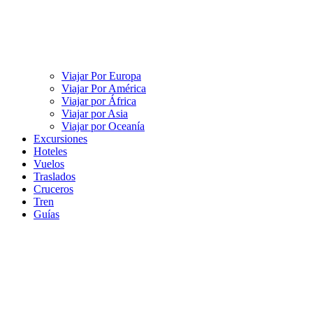
Viajar Por Europa
Viajar Por América
Viajar por África
Viajar por Asia
Viajar por Oceanía
Excursiones
Hoteles
Vuelos
Traslados
Cruceros
Tren
Guías