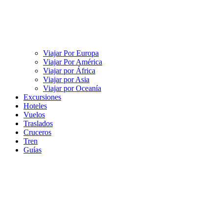
Viajar Por Europa
Viajar Por América
Viajar por África
Viajar por Asia
Viajar por Oceanía
Excursiones
Hoteles
Vuelos
Traslados
Cruceros
Tren
Guías