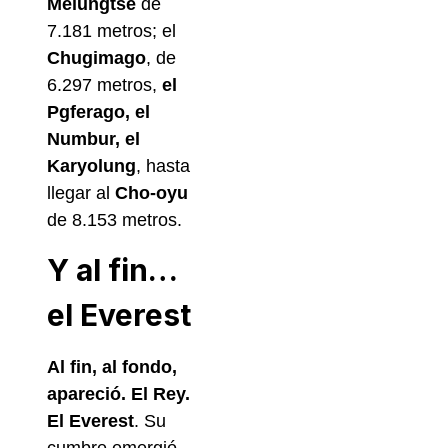
Melungtse
de
7.181 metros; el
Chugimago
, de
6.297 metros,
el
Pgferago, el
Numbur, el
Karyolung
, hasta
llegar al
Cho-oyu
de 8.153 metros.
Y al fin…
el Everest
Al fin, al fondo,
apareció. El Rey.
El Everest
. Su
cumbre emergió