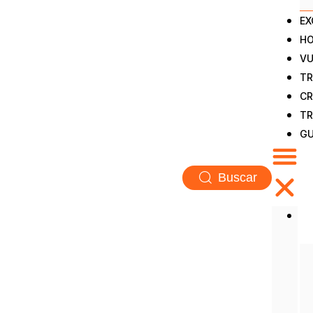
EX
HO
VU
TR
CR
TR
GU
Buscar