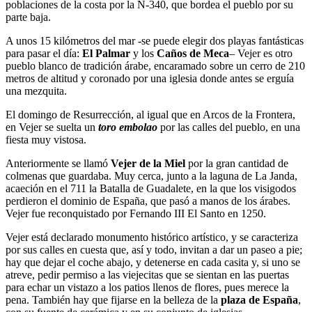
poblaciones de la costa por la N-340, que bordea el pueblo por su
parte baja.
A unos 15 kilómetros del mar -se puede elegir dos playas fantásticas
para pasar el día:
El Palmar
y los
Caños de Meca
– Vejer es otro
pueblo blanco de tradición árabe, encaramado sobre un cerro de 210
metros de altitud y coronado por una iglesia donde antes se erguía
una mezquita.
El domingo de Resurrección, al igual que en Arcos de la Frontera,
en Vejer se suelta un
toro embolao
por las calles del pueblo, en una
fiesta muy vistosa.
Anteriormente se llamó
Vejer de la Miel
por la gran cantidad de
colmenas que guardaba. Muy cerca, junto a la laguna de La Janda,
acaeción en el 711 la Batalla de Guadalete, en la que los visigodos
perdieron el dominio de España, que pasó a manos de los árabes.
Vejer fue reconquistado por Fernando III El Santo en 1250.
Vejer está declarado monumento histórico artístico, y se caracteriza
por sus calles en cuesta que, así y todo, invitan a dar un paseo a pie;
hay que dejar el coche abajo, y detenerse en cada casita y, si uno se
atreve, pedir permiso a las viejecitas que se sientan en las puertas
para echar un vistazo a los patios llenos de flores, pues merece la
pena. También hay que fijarse en la belleza de la
plaza de España
,