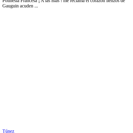
Polinesia Francesa ¡ A las islas ! me reclama el corazón lienzos de
Gauguin acuden ...
Túnez