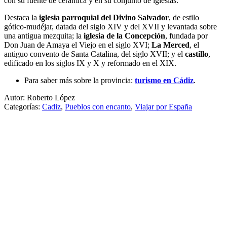
con su fuente de cerámica y en su conjunto de iglesias.
Destaca la
iglesia parroquial del Divino Salvador
, de estilo
gótico-mudéjar, datada del siglo XIV y del XVII y levantada sobre
una antigua mezquita; la
iglesia de la Concepción
, fundada por
Don Juan de Amaya el Viejo en el siglo XVI;
La Merced
, el
antiguo convento de Santa Catalina, del siglo XVII; y el
castillo
,
edificado en los siglos IX y X y reformado en el XIX.
Para saber más sobre la provincia:
turismo en Cádiz
.
Autor: Roberto López
Categorías:
Cadiz
,
Pueblos con encanto
,
Viajar por España