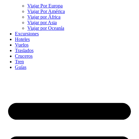
Viajar Por Europa
Viajar Por América
Viajar por África
Viajar por Asia
Viajar por Oceanía
Excursiones
Hoteles
Vuelos
Traslados
Cruceros
Tren
Guías