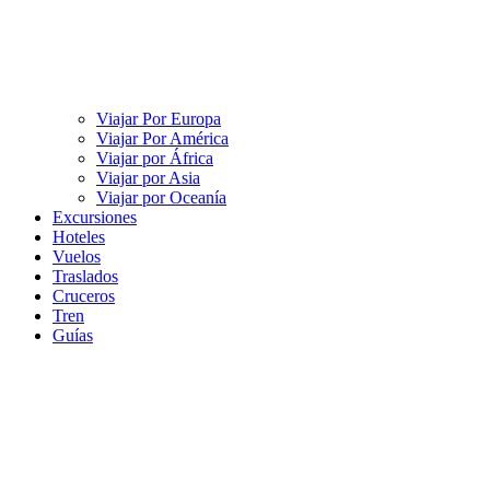
Viajar Por Europa
Viajar Por América
Viajar por África
Viajar por Asia
Viajar por Oceanía
Excursiones
Hoteles
Vuelos
Traslados
Cruceros
Tren
Guías