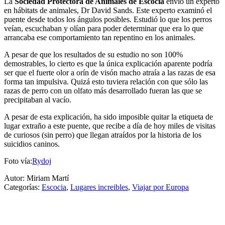
La
Sociedad Protectora de Animales de Escocia
envió un experto
en hábitats de animales, Dr David Sands. Este experto examinó el
puente desde todos los ángulos posibles. Estudió lo que los perros
veían, escuchaban y olían para poder determinar que era lo que
arrancaba ese comportamiento tan repentino en los animales.
A pesar de que los resultados de su estudio no son 100%
demostrables, lo cierto es que la única explicación aparente podría
ser que el fuerte olor a orín de visón macho atraía a las razas de esa
forma tan impulsiva. Quizá esto tuviera relación con que sólo las
razas de perro con un olfato más desarrollado fueran las que se
precipitaban al vacío.
A pesar de esta explicación, ha sido imposible quitar la etiqueta de
lugar extraño a este puente, que recibe a día de hoy miles de visitas
de curiosos (sin perro) que llegan atraídos por la historia de los
suicidios caninos.
Foto vía:
Rydoj
Autor: Miriam Martí
Categorías:
Escocia
,
Lugares increibles
,
Viajar por Europa