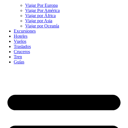
Viajar Por Europa
Viajar Por América
Viajar por África
Viajar por Asia
Viajar por Oceanía
Excursiones
Hoteles
Vuelos
Traslados
Cruceros
Tren
Guías