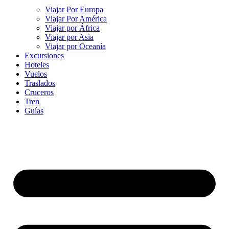
Viajar Por Europa
Viajar Por América
Viajar por África
Viajar por Asia
Viajar por Oceanía
Excursiones
Hoteles
Vuelos
Traslados
Cruceros
Tren
Guías