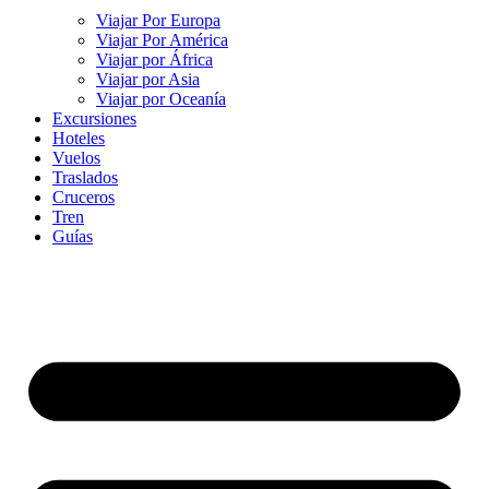
Viajar Por Europa
Viajar Por América
Viajar por África
Viajar por Asia
Viajar por Oceanía
Excursiones
Hoteles
Vuelos
Traslados
Cruceros
Tren
Guías