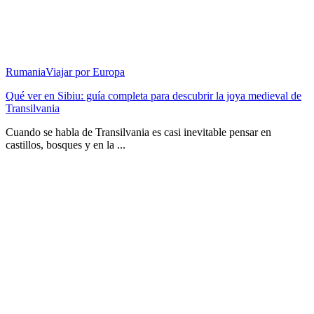
Rumania
Viajar por Europa
Qué ver en Sibiu: guía completa para descubrir la joya medieval de
Transilvania
Cuando se habla de Transilvania es casi inevitable pensar en
castillos, bosques y en la ...