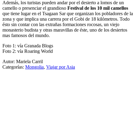
Además, los turistas pueden andar por el desierto a lomos de un
camello o presenciar el grandioso
Festival de los 10 mil camellos
que tiene lugar en el Tsagaan Sar que organizan los pobladores de la
zona y que implica una carrera por el Gobi de 18 kilómetros. Todo
ésto sin contar con las extrañas formaciones rocosas, un viejo
monasterio budista y otras maravillas de éste, uno de los desiertos
mas famosos del mundo.
Foto 1: vía Granada Blogs
Foto 2: vía Roaring World
Autor: Mariela Carril
Categorías:
Mongolia
,
Viajar por Asia