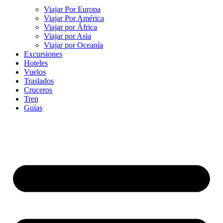
Viajar Por Europa
Viajar Por América
Viajar por África
Viajar por Asia
Viajar por Oceanía
Excursiones
Hoteles
Vuelos
Traslados
Cruceros
Tren
Guías