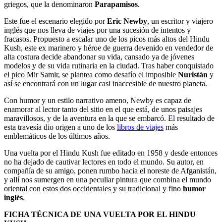
griegos, que la denominaron
Parapamisos
.
Este fue el escenario elegido por
Eric Newby
, un escritor y viajero
inglés que nos lleva de viajes por una sucesión de intentos y
fracasos. Propuesto a escalar uno de los picos más altos del Hindu
Kush, este ex marinero y héroe de guerra devenido en vendedor de
alta costura decide abandonar su vida, cansado ya de jóvenes
modelos y de su vida rutinaria en la ciudad. Tras haber conquistado
el pico Mir Samir, se plantea como desafío el imposible
Nuristán
y
así se encontrará con un lugar casi inaccesible de nuestro planeta.
Con humor y un estilo narrativo ameno, Newby es capaz de
enamorar al lector tanto del sitio en el que está, de unos paisajes
maravillosos, y de la aventura en la que se embarcó. El resultado de
esta travesía dio origen a uno de los
libros de viajes
más
emblemáticos de los últimos años.
Una vuelta por el Hindu Kush fue editado en 1958 y desde entonces
no ha dejado de cautivar lectores en todo el mundo. Su autor, en
compañía de su amigo, ponen rumbo hacia el noreste de Afganistán,
y allí nos sumergen en una peculiar pintura que combina el mundo
oriental con estos dos occidentales y su tradicional y fino
humor
inglés
.
FICHA TÉCNICA DE UNA VUELTA POR EL HINDU