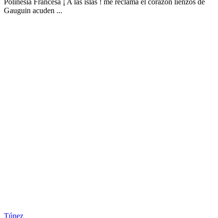
Polinesia Francesa ¡ A las islas ! me reclama el corazón lienzos de
Gauguin acuden ...
Túnez