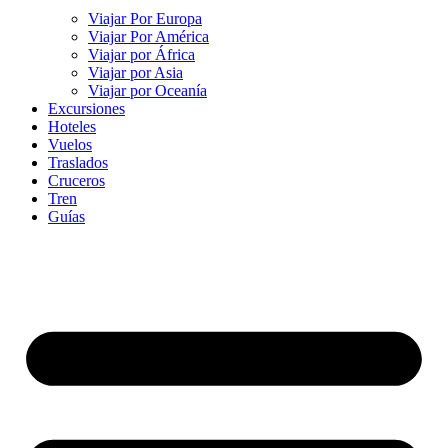
Viajar Por Europa
Viajar Por América
Viajar por África
Viajar por Asia
Viajar por Oceanía
Excursiones
Hoteles
Vuelos
Traslados
Cruceros
Tren
Guías