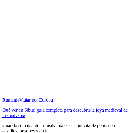
Rumania
Viajar por Europa
Qué ver en Sibiu: guía completa para descubrir la joya medieval de
Transilvania
Cuando se habla de Transilvania es casi inevitable pensar en
castillos, bosques y en la ...