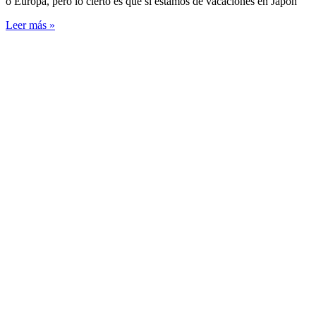
o Europa, pero lo cierto es que si estamos de vacaciones en Japón
Leer más »