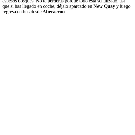
espesos bosques. No te perderás porque todo está señalizado, así
que si has llegado en coche, déjalo aparcado en
New Quay
y luego
regresa en bus desde
Aberaeron
.