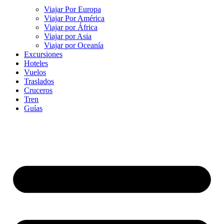
Viajar Por Europa
Viajar Por América
Viajar por África
Viajar por Asia
Viajar por Oceanía
Excursiones
Hoteles
Vuelos
Traslados
Cruceros
Tren
Guías