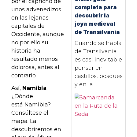
por el capricho de
completa para
unos advenedizos
descubrir la
en las lejanas
joya medieval
capitales de
de Transilvania
Occidente, aunque
no por ello su
Cuando se habla
historia ha
de Transilvania
resultado menos
es casi inevitable
dolorosa, antes al
pensar en
contrario.
castillos, bosques
y en la ...
Así,
Namibia
.
¿Dónde
está Namibia?
Consúltese el
mapa. La
descubriremos en