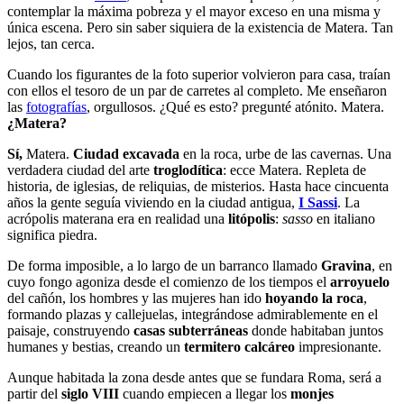
contemplar la máxima pobreza y el mayor exceso en una misma y
única escena. Pero sin saber siquiera de la existencia de Matera. Tan
lejos, tan cerca.
Cuando los figurantes de la foto superior volvieron para casa, traían
con ellos el tesoro de un par de carretes al completo. Me enseñaron
las
fotografías
, orgullosos. ¿Qué es esto? pregunté atónito. Matera.
¿Matera?
Sí,
Matera.
Ciudad excavada
en la roca, urbe de las cavernas. Una
verdadera ciudad del arte
troglodítica
: ecce Matera. Repleta de
historia, de iglesias, de reliquias, de misterios. Hasta hace cincuenta
años la gente seguía viviendo en la ciudad antigua,
I Sassi
. La
acrópolis materana era en realidad una
litópolis
:
sasso
en italiano
significa piedra.
De forma imposible, a lo largo de un barranco llamado
Gravina
, en
cuyo fongo agoniza desde el comienzo de los tiempos el
arroyuelo
del cañón, los hombres y las mujeres han ido
hoyando la roca
,
formando plazas y callejuelas, integrándose admirablemente en el
paisaje, construyendo
casas subterráneas
donde habitaban juntos
humanes y bestias, creando un
termitero calcáreo
impresionante.
Aunque habitada la zona desde antes que se fundara Roma, será a
partir del
siglo VIII
cuando empiecen a llegar los
monjes