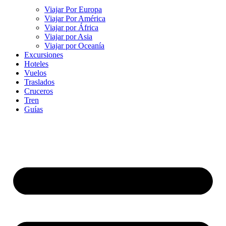
Viajar Por Europa
Viajar Por América
Viajar por África
Viajar por Asia
Viajar por Oceanía
Excursiones
Hoteles
Vuelos
Traslados
Cruceros
Tren
Guías