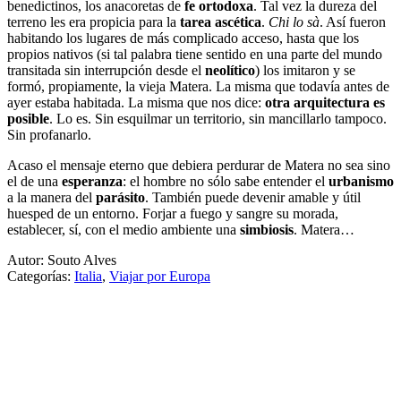
benedictinos, los anacoretas de
fe ortodoxa
. Tal vez la dureza del
terreno les era propicia para la
tarea ascética
.
Chi lo sà
. Así fueron
habitando los lugares de más complicado acceso, hasta que los
propios nativos (si tal palabra tiene sentido en una parte del mundo
transitada sin interrupción desde el
neolítico
) los imitaron y se
formó, propiamente, la vieja Matera. La misma que todavía antes de
ayer estaba habitada. La misma que nos dice:
otra arquitectura es
posible
. Lo es. Sin esquilmar un territorio, sin mancillarlo tampoco.
Sin profanarlo.
Acaso el mensaje eterno que debiera perdurar de Matera no sea sino
el de una
esperanza
: el hombre no sólo sabe entender el
urbanismo
a la manera del
parásito
. También puede devenir amable y útil
huesped de un entorno. Forjar a fuego y sangre su morada,
establecer, sí, con el medio ambiente una
simbiosis
. Matera…
Autor: Souto Alves
Categorías:
Italia
,
Viajar por Europa