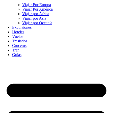
Viajar Por Europa
Viajar Por América
Viajar por África
Viajar por Asia
Viajar por Oceanía
Excursiones
Hoteles
Vuelos
Traslados
Cruceros
Tren
Guías