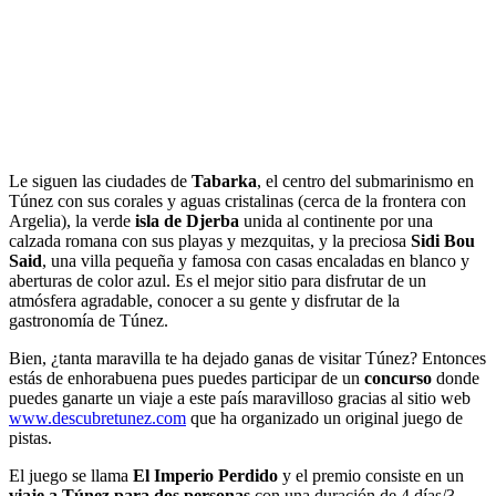
Le siguen las ciudades de
Tabarka
, el centro del submarinismo en
Túnez con sus corales y aguas cristalinas (cerca de la frontera con
Argelia), la verde
isla de Djerba
unida al continente por una
calzada romana con sus playas y mezquitas, y la preciosa
Sidi Bou
Said
, una villa pequeña y famosa con casas encaladas en blanco y
aberturas de color azul. Es el mejor sitio para disfrutar de un
atmósfera agradable, conocer a su gente y disfrutar de la
gastronomía de Túnez.
Bien, ¿tanta maravilla te ha dejado ganas de visitar Túnez? Entonces
estás de enhorabuena pues puedes participar de un
concurso
donde
puedes ganarte un viaje a este país maravilloso gracias al sitio web
www.descubretunez.com
que ha organizado un original juego de
pistas.
El juego se llama
El Imperio Perdido
y el premio consiste en un
viaje a Túnez para dos personas
con una duración de 4 días/3