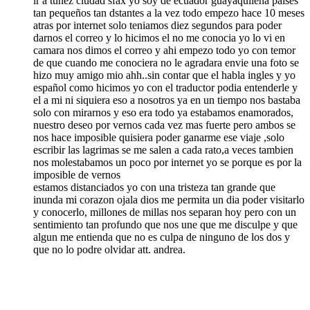
ir a tunez ciudad sfax yo soy de ecuador guayaquileña paises
tan pequeños tan dstantes a la vez todo empezo hace 10 meses
atras por internet solo teniamos diez segundos para poder
darnos el correo y lo hicimos el no me conocia yo lo vi en
camara nos dimos el correo y ahi empezo todo yo con temor
de que cuando me conociera no le agradara envie una foto se
hizo muy amigo mio ahh..sin contar que el habla ingles y yo
español como hicimos yo con el traductor podia entenderle y
el a mi ni siquiera eso a nosotros ya en un tiempo nos bastaba
solo con mirarnos y eso era todo ya estabamos enamorados,
nuestro deseo por vernos cada vez mas fuerte pero ambos se
nos hace imposible quisiera poder ganarme ese viaje ,solo
escribir las lagrimas se me salen a cada rato,a veces tambien
nos molestabamos un poco por internet yo se porque es por la
imposible de vernos
estamos distanciados yo con una tristeza tan grande que
inunda mi corazon ojala dios me permita un dia poder visitarlo
y conocerlo, millones de millas nos separan hoy pero con un
sentimiento tan profundo que nos une que me disculpe y que
algun me entienda que no es culpa de ninguno de los dos y
que no lo podre olvidar att. andrea.