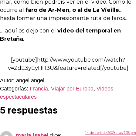
mar, como bien podréis ver en el video. Como le
ocurre al
faro de Ar-Men, o al de La Vieille
…
hasta formar una impresionante ruta de faros…
… aquí os dejo con el
video del temporal en
Bretaña
.
[youtube]http://www.youtube.com/watch?
v=ZdE3yEyHH3U&feature=related[/youtube]
Autor: angel angel
Categorías:
Francia
,
Viajar por Europa
,
Videos
espectaculares
5 respuestas
14 de abril de 2009 a las 7:36 pm
maria isabel
dice: