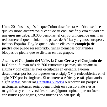
Unos 20 años después de que Colón descubriera América, se dice
que los shona alcanzaron el cenit de su civilización y esta ciudad era
una
enorme urbe
, 18.000 personas, el centro principal de una gran
red comercial que incluía otros países de África y algunos europeos,
incluso
España
. Hoy lo que queda de ella es un
complejo de
piedra
que puede ser recorrido, ruinas formadas por grandes
bloques de piedra que se dividen en tres grupos.
A saber, el
Conjunto del Valle, la Gran Cerca y el Conjunto de
la Colina
. Suman más de 300 estructuras pétreas, sin argamasa
alguna y con extrañas aves esculpidas en esteatita. Fueron
descubiertas por los portugueses en el siglo XV y redecubiertas en el
siglo XIX por los ingleses. Si os interesa África y estáis planeando
algún
safari
, visitar las
Cataratas Victoria
o recorrer sus parques
nacionales entonces sería buena incluir en vuestro viaje a estas
magníficas y controversiales ruinas (algunos opinan que no fueron
construidas por negros, otros muchos opinan que sí).