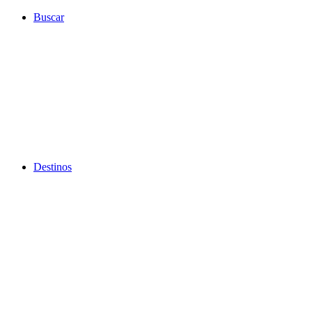
Ir
Buscar
al
contenido
Destinos