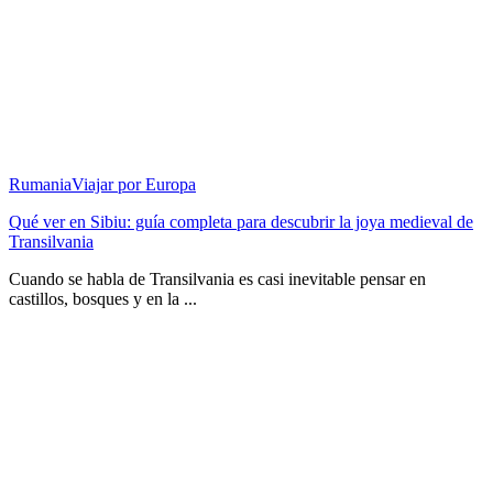
Rumania
Viajar por Europa
Qué ver en Sibiu: guía completa para descubrir la joya medieval de
Transilvania
Cuando se habla de Transilvania es casi inevitable pensar en
castillos, bosques y en la ...