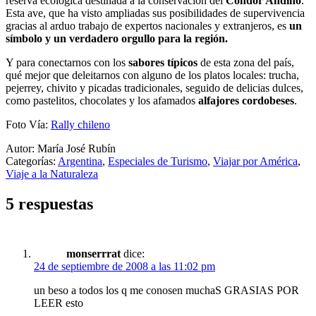
reserva ecológica destinada a la conservación del
Cóndor Andino
.
Esta ave, que ha visto ampliadas sus posibilidades de supervivencia
gracias al arduo trabajo de expertos nacionales y extranjeros, es
un
símbolo y un verdadero orgullo para la región.
Y para conectarnos con los
sabores típicos
de esta zona del país,
qué mejor que deleitarnos con alguno de los platos locales: trucha,
pejerrey, chivito y picadas tradicionales, seguido de delicias dulces,
como pastelitos, chocolates y los afamados
alfajores cordobeses
.
Foto Vía:
Rally chileno
Autor: María José Rubín
Categorías:
Argentina
,
Especiales de Turismo
,
Viajar por América
,
Viaje a la Naturaleza
5 respuestas
monserrrat
dice:
24 de septiembre de 2008 a las 11:02 pm
un beso a todos los q me conosen muchaS GRASIAS POR
LEER esto