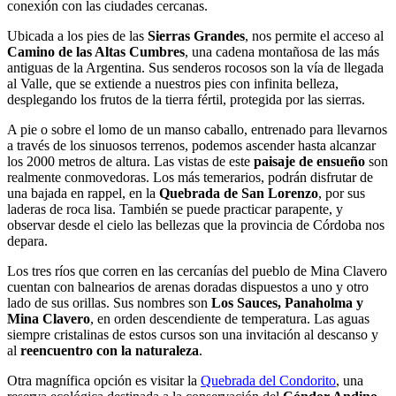
conexión con las ciudades cercanas.
Ubicada a los pies de las
Sierras Grandes
, nos permite el acceso al
Camino de las Altas Cumbres
, una cadena montañosa de las más
antiguas de la Argentina. Sus senderos rocosos son la vía de llegada
al Valle, que se extiende a nuestros pies con infinita belleza,
desplegando los frutos de la tierra fértil, protegida por las sierras.
A pie o sobre el lomo de un manso caballo, entrenado para llevarnos
a través de los sinuosos terrenos, podemos ascender hasta alcanzar
los 2000 metros de altura. Las vistas de este
paisaje de ensueño
son
realmente conmovedoras. Los más temerarios, podrán disfrutar de
una bajada en rappel, en la
Quebrada de San Lorenzo
, por sus
laderas de roca lisa. También se puede practicar parapente, y
observar desde el cielo las bellezas que la provincia de Córdoba nos
depara.
Los tres ríos que corren en las cercanías del pueblo de Mina Clavero
cuentan con balnearios de arenas doradas dispuestos a uno y otro
lado de sus orillas. Sus nombres son
Los Sauces, Panaholma y
Mina Clavero
, en orden descendiente de temperatura. Las aguas
siempre cristalinas de estos cursos son una invitación al descanso y
al
reencuentro con la naturaleza
.
Otra magnífica opción es visitar la
Quebrada del Condorito
, una