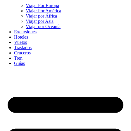
Viajar Por Europa
Viajar Por América
Viajar por África
Viajar por Asia
Viajar por Oceanía
Excursiones
Hoteles
Vuelos
Traslados
Cruceros
Tren
Guías