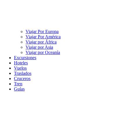
Viajar Por Europa
Viajar Por América
Viajar por África
Viajar por Asia
Viajar por Oceanía
Excursiones
Hoteles
Vuelos
Traslados
Cruceros
Tren
Guías