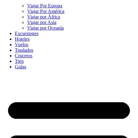
Viajar Por Europa
Viajar Por América
Viajar por África
Viajar por Asia
Viajar por Oceanía
Excursiones
Hoteles
Vuelos
Traslados
Cruceros
Tren
Guías