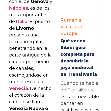
con el de
Génova
y
Nápoles
, es de los
más importantes
Rumania
de
Italia
. El puerto
Viajar por
de
Livorno
Europa
presenta una
Qué ver en
forma irregular,
Sibiu: guía
penetrando en la
completa para
parte antigua de la
descubrir la
ciudad por medio
joya medieval
de canales,
de Transilvania
asemejándose en
menor escala a
Cuando se habla
Venecia
. De hecho,
de Transilvania
el corazón de la
es casi inevitable
ciudad se llama
pensar en
Venezia Nuova o
castillos, bosques