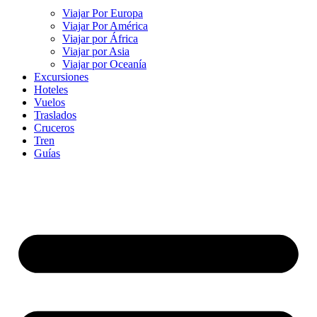
Viajar Por Europa
Viajar Por América
Viajar por África
Viajar por Asia
Viajar por Oceanía
Excursiones
Hoteles
Vuelos
Traslados
Cruceros
Tren
Guías