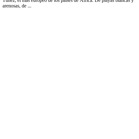
Túnez, el más europeo de los países de África. De playas blancas y
arenosas, de ...