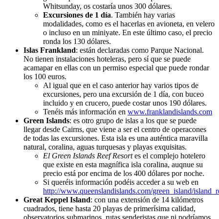
Whitsunday, os costaría unos 300 dólares.
Excursiones de 1 día
. También hay varias
modalidades, como es el hacerlas en avioneta, en velero
o incluso en un miniyate. En este último caso, el precio
ronda los 130 dólares.
Islas Frankland
: están declaradas como Parque Nacional.
No tienen instalaciones hoteleras, pero sí que se puede
acamapar en ellas con un permiso especial que puede rondar
los 100 euros.
Al igual que en el caso anterior hay varios tipos de
excursiones, pero una excursión de 1 día, con buceo
incluido y en crucero, puede costar unos 190 dólares.
Tenéis más información en
www.franklandislands.com
Green Islands
: es otro grupo de islas a los que se puede
llegar desde Cairns, que viene a ser el centro de operacones
de todas las excursiones. Esta isla es una auténtica maravilla
natural, coralina, aguas turquesas y playas exquisitas.
El Green Islands Reef Resort
es el complejo hotelero
que existe en esta magnífica isla coralina, auqnue su
precio está por encima de los 400 dólares por noche.
Si queréis información podéis acceder a su web en
http://www.queenslandislands.com/green_island/island_r
Great Keppel Island
: con una extensión de 14 kilómetros
cuadrados, tiene hasta 20 playas de primerísima calidad,
observatorios submarinos, rutas senderistas que ni podríamos