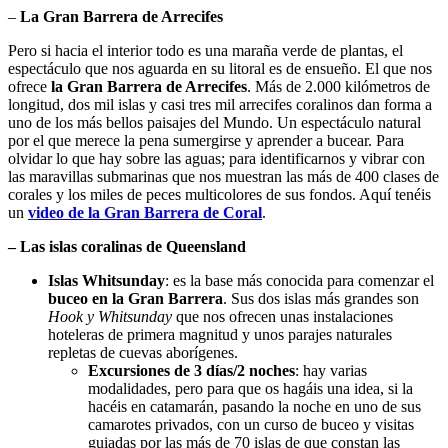
–
La Gran Barrera de Arrecifes
Pero si hacia el interior todo es una maraña verde de plantas, el
espectáculo que nos aguarda en su litoral es de ensueño. El que nos
ofrece
la Gran Barrera de Arrecifes
. Más de 2.000 kilómetros de
longitud, dos mil islas y casi tres mil arrecifes coralinos dan forma a
uno de los más bellos paisajes del Mundo. Un espectáculo natural
por el que merece la pena sumergirse y aprender a bucear. Para
olvidar lo que hay sobre las aguas; para identificarnos y vibrar con
las maravillas submarinas que nos muestran las más de 400 clases de
corales y los miles de peces multicolores de sus fondos. Aquí tenéis
un
video de la Gran Barrera de Coral
.
– Las islas coralinas de Queensland
Islas Whitsunday
: es la base más conocida para comenzar el
buceo en la Gran Barrera
. Sus dos islas más grandes son
Hook y Whitsunday
que nos ofrecen unas instalaciones
hoteleras de primera magnitud y unos parajes naturales
repletas de cuevas aborígenes.
Excursiones de 3 días/2 noches
: hay varias
modalidades, pero para que os hagáis una idea, si la
hacéis en catamarán, pasando la noche en uno de sus
camarotes privados, con un curso de buceo y visitas
guiadas por las más de 70 islas de que constan las