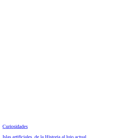
Curiosidades
Islas artificiales, de la Historia al lujo actual