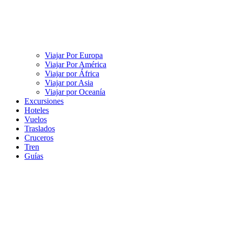
Viajar Por Europa
Viajar Por América
Viajar por África
Viajar por Asia
Viajar por Oceanía
Excursiones
Hoteles
Vuelos
Traslados
Cruceros
Tren
Guías